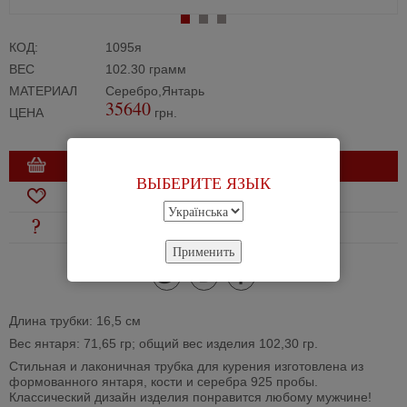
КОД:
1095я
ВЕС
102.30 грамм
МАТЕРИАЛ
Серебро,Янтарь
35640
ЦЕНА
грн.
В КОРЗИНУ
ВЫБЕРИТЕ ЯЗЫК
В ИЗБРАННОЕ
ЗАДАТЬ ВОПРОС
Применить
tw
vk
fb
Длина трубки: 16,5 см
Вес янтаря: 71,65 гр; общий вес изделия 102,30 гр.
Стильная и лаконичная трубка для курения изготовлена из
формованного янтаря, кости и серебра 925 пробы.
Классический дизайн изделия понравится любому мужчине!