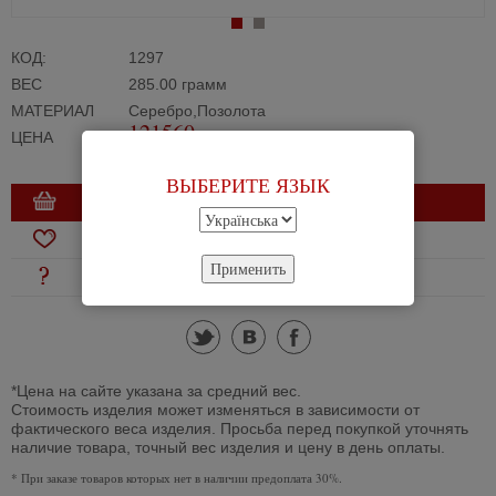
КОД:
1297
ВЕС
285.00 грамм
МАТЕРИАЛ
Серебро,Позолота
121560
ЦЕНА
грн.
ВЫБЕРИТЕ ЯЗЫК
В КОРЗИНУ
В ИЗБРАННОЕ
Применить
ЗАДАТЬ ВОПРОС
tw
vk
fb
*Цена на сайте указана за средний вес.
Стоимость изделия может изменяться в зависимости от
фактического веса изделия. Просьба перед покупкой уточнять
наличие товара, точный вес изделия и цену в день оплаты.
*
При заказе товаров которых нет в наличии предоплата 30%.