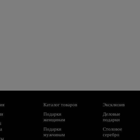
ия
Каталог товаров
Эксклюзив
ия
Подарки
Деловые
женщинам
подарки
і
а
Подарки
Столовое
мужчинам
серебро
ты