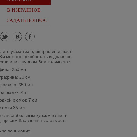
В ИЗБРАННОЕ
ЗАДАТЬ ВОПРОС
tw
vk
fb
сайте указан за один графин и шесть
Вы можете приобретать изделия по
ости или в нужном Вам количестве.
фина: 250 мл
графина: 20 см
рафина: 350 мл
ой рюмки: 45 г
одной рюмки: 7 см
рюмки:35 мл
зи с нестабильным курсом валют в
, просим Вас уточнять стоимость
.
 за понимание!