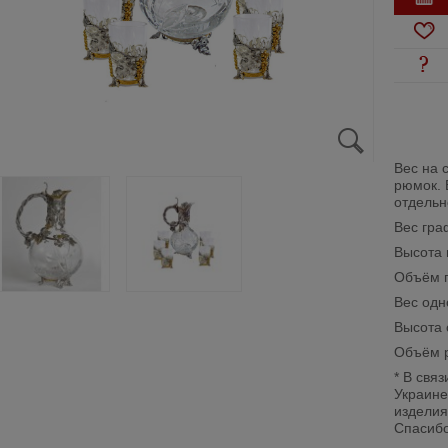
Вес на 
рюмок. 
отдельн
Вес гра
Высота 
Объём г
Вес одн
Высота 
Объём 
* В свя
Украине
изделия
Спасибо