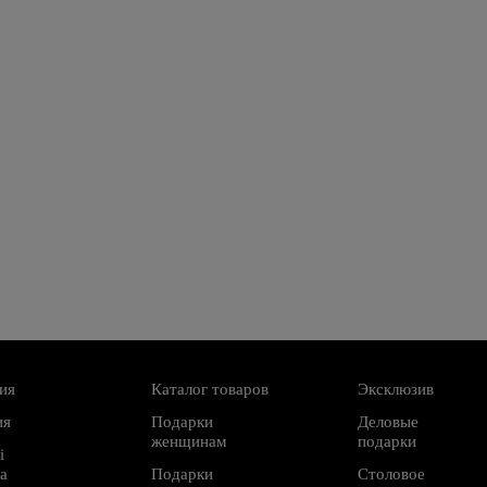
ия
Каталог товаров
Эксклюзив
ия
Подарки
Деловые
женщинам
подарки
і
а
Подарки
Столовое