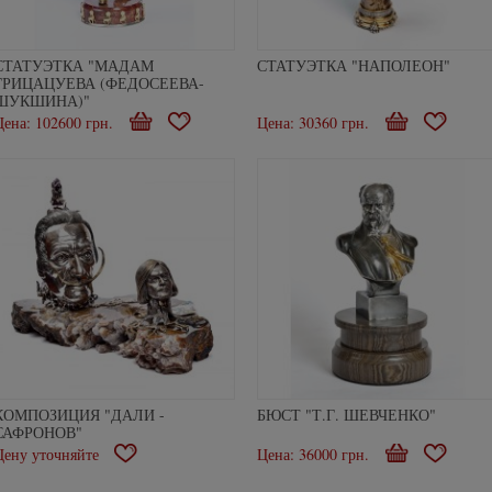
СТАТУЭТКА "МАДАМ
СТАТУЭТКА "НАПОЛЕОН"
ГРИЦАЦУЕВА (ФЕДОСЕЕВА-
ШУКШИНА)"
Цена: 102600 грн.
В
В
Цена: 30360 грн.
В
В
корзину
избранное
корзину
избранн
КОМПОЗИЦИЯ "ДАЛИ -
БЮСТ "Т.Г. ШЕВЧЕНКО"
САФРОНОВ"
Цену уточняйте
В
Цена: 36000 грн.
В
В
избранное
корзину
избранн