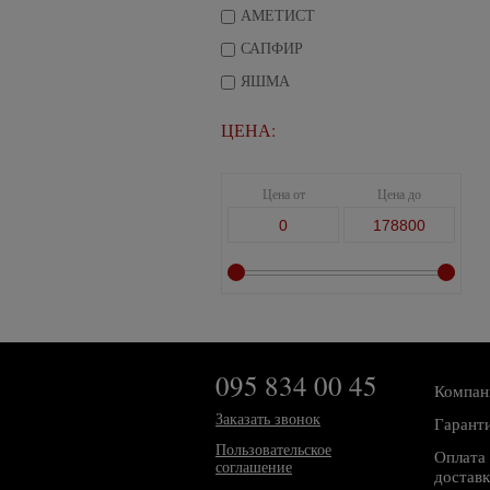
АМЕТИСТ
САПФИР
ЯШМА
ЦЕНА:
Цена от
Цена до
095 834 00 45
Компан
Заказать звонок
Гарант
Пользовательское
Оплата 
соглашение
доставк