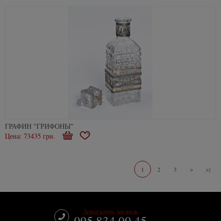
ГРАФИН "ГРИФОНЫ"
Цена: 73435 грн.
В
В
корзину
избранное
1
2
3
>
>|
Заказать звонок
095 834 00 45