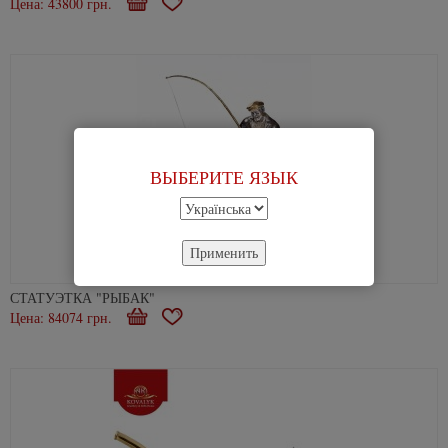
Цена: 43800 грн.
В
В
корзину
избранное
ВЫБЕРИТЕ ЯЗЫК
Применить
СТАТУЭТКА "РЫБАК"
Цена: 84074 грн.
В
В
корзину
избранное