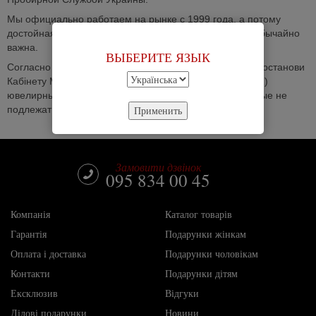
Мы официально работаем на рынке с 1999 года, а потому
достойная профессиональная репутация для нас необычайно
важна.
ВЫБЕРИТЕ ЯЗЫК
Согласно законодательству Украины (Додаток N 3 до постанови
Кабінету Міністрів України від 19 березня 1994 р. N 172)
ювелирные изделия входят в перечень товаров, которые не
подлежат обмену и возврату.
Применить
Замовити дзвінок
095 834 00 45
Компанія
Каталог товарів
Гарантія
Подарунки жінкам
Оплата і доставка
Подарунки чоловікам
Контакти
Подарунки дітям
Ексклюзив
Відгуки
Ділові подарунки
Новини