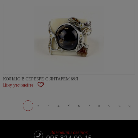
КОЛЬЦО В СЕРЕБРЕ С ЯНТАРЕМ 89Я
Ціну уточнюйте
В
закладки
1
2
3
4
5
6
7
8
9
>
>|
Замовити дзвінок
095 834 00 45