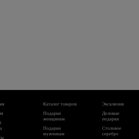
ия
Каталог товаров
Эксклюзив
ия
Подарки
Деловые
женщинам
подарки
і
а
Подарки
Столовое
мужчинам
серебро
ты